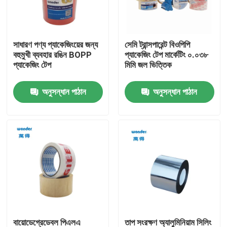
ভিআর শো
সাধারণ পণ্য প্যাকেজিংয়ের জন্য
সেমি ট্রান্সপারেন্ট বিওপিপি
বহুমুখী ব্যবহার রঙিন BOPP
প্যাকেজিং টেপ মার্কেটিং ০.০৩৮
আমাদের সম্বন্ধে
প্যাকেজিং টেপ
মিমি জল ভিত্তিক
অনুসন্ধান পাঠান
অনুসন্ধান পাঠান
কারখানা পরিদর্শন
মান নিয়ন্ত্রণ
আমাদের সাথে যোগাযোগ করুন
খবর
মামলা
বায়োডেগ্রেডেবল পিএলএ
তাপ সংরক্ষণ অ্যালুমিনিয়াম সিলিং