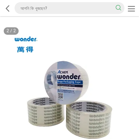
2
/
2