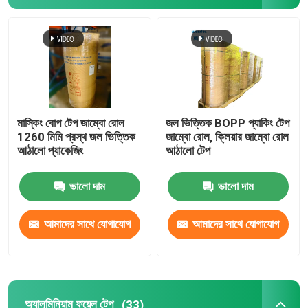
ন্যানো টেপ রোল
আঠালো মাস্কিং টেপ
কাপড়ের ডাক্ট টেপ
মাস্কিং বোপ টেপ জাম্বো রোল
জল ভিত্তিক BOPP প্যাকিং টেপ
1260 মিমি প্রস্থ জল ভিত্তিক
জাম্বো রোল, ক্লিয়ার জাম্বো রোল
আঠালো প্যাকেজিং
আঠালো টেপ
পিভিসি আঠালো টেপ
ভালো দাম
ভালো দাম
ক্রাফট পেপার টেপ
আমাদের সাথে যোগাযোগ
আমাদের সাথে যোগাযোগ
টেপ কাটার ডিসপেনসর
করুন
করুন
সুরক্ষামূলক টেপ
অ্যালুমিনিয়াম ফয়েল টেপ
(33)