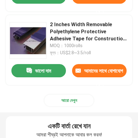
করুন
2 Inches Width Removable
Polyethylene Protective
Adhesive Tape for Construction
and Painting
MOQ：1000rolls
মূল্য：US$2.8~3.5/roll
ভালো দাম
আমাদের সাথে যোগাযোগ
করুন
আরো দেখুন
একটি বার্তা রেখে যান
আমরা শীঘ্রই আপনাকে আবার কল করব!