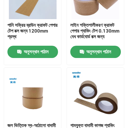
ভিআর শো
পানি সক্রিয় ব্রাউন ক্রাফট পেপার
লাইন শক্তিশালীকরণ ক্রাফট
টেপ বক্স জন্য 1200mm
পেপার প্যাকিং টেপ 0.130mm
আমাদের সম্বন্ধে
প্রস্থ
বেধ কার্ডবোর্ড বক্স জন্য
অনুসন্ধান পাঠান
অনুসন্ধান পাঠান
কারখানা পরিদর্শন
মান নিয়ন্ত্রণ
আমাদের সাথে যোগাযোগ করুন
খবর
মামলা
জল ভিত্তিক স্ব-আঠালো বাদামী
গামযুক্ত বাদামী কাগজ প্যাকিং