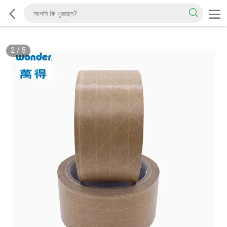
2
/
5