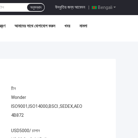
উদ্ধৃতির জন্য আবেদন
|
Bengali
অনুসন্ধান
্ত্রণ
আমাদের সাথে যোগাযোগ করুন
খবর
মামলা
চীন
Wonder
ISO9001,ISO14000,BSCI ,SEDEX,AEO
4B872
USD5000/ চালান