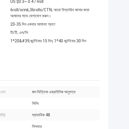
US $0.3~ 0.4 / Roll
6roll/srink,36rolls/CTN, আরো বিস্তারিত জানার জন্য
আমাদের সাথে যোগাযোগ করুন।
20-35 দিন একবার আমানত গ্রহণ
টি/টি, এল/সি
1*20&#39;কন্টেইনার 15 দিন; 1*40 কন্টেইনার 30 দিন
বেস:
জল ভিত্তিক এক্রাইলিক আনুগত্য
সিলিং
িমি):
স্বাভাবিক 48
সিলভার