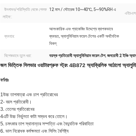
উৎপাদন/পরিস্থিতি থেকে শেলফ
12 মাস / স্টোরেজ 10~40℃, 5~90%RH এ
এইচএস
লাইফ::
আলংকারিক এবং প্যাকেজিং উদ্দেশ্যে ব্যাপকভাবে
ব্যবহার:
ব্যবহৃত, অ্যালুমিনিয়াম ফয়েল টেপের একটি অর্থনৈতিক
বিকল্
বিশেষভাবে তুলে ধরা:
বয়স্ক প্রতিরোধী অ্যালুমিনিয়াম ফয়েল টেপ
,
জলরোধী 2 ইঞ্চি অ্যাল
জল ভিত্তিক সিলভার ওয়াটারপ্রুফ স্ট্রং 4B872 অ্যাক্রিলিক আঠালো অ্যালুমিন
বর্ণনাঃ
1উচ্চ তাপমাত্রা এবং চাপ প্রতিরোধের
2- বয়স প্রতিরোধী।
3. তেলের প্রতিরোধের
4এটি উচ্চ নির্ভুলতা কাটা সম্ভব করে তোলে।
5. চমৎকার তাপ স্থানান্তর সম্পত্তি এবং বৈদ্যুতিক পরিবাহিতা
6. ভাল নিরোধক কর্মক্ষমতা এবং সিলিং বৈশিষ্ট্য