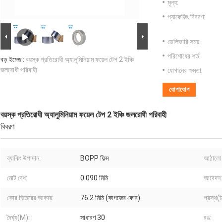
মূল্য:
প্যাকেজিং বিবরণ:
ডেলিভারি সময়:
পরিশোধের শর্ত:
বড় ইমেজ :
বয়স্ক প্রতিরোধী অ্যালুমিনিয়াম ফয়েল টেপ 2 ইঞ্চি
জলরোধী পরিবাহী
যোগানের ক্ষমতা:
যোগাযোগ
বয়স্ক প্রতিরোধী অ্যালুমিনিয়াম ফয়েল টেপ 2 ইঞ্চি জলরোধী পরিবাহী
বিবরণ
ব্যাকিং উপাদান:
BOPP ফিল্ম
আঠালো 
মোট বেধ:
0.090 মিমি
আবেদন:
কোর ভিতরের আকার:
76.2 মিমি (কাগজের কোর)
প্রস্থ(ম
দৈর্ঘ্য(M):
সাধারণ 30
রঙ: