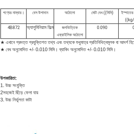
পণ্যের নাম্বার।
বেস উপাদান
আঠালো
মোট বেধ ((মিমি)
ইস্পাতের 
((k
অ্যালুমিনিয়াম ফিল্ম
4B872
জলভিত্তিক
0.090
এক্রাইলিক আঠালো
★ এখানে প্রদত্ত প্রযুক্তিগত তথ্য এবং তথ্যকে শুধুমাত্র প্রতিনিধিত্বমূলক বা আদর্শ হ
★ বেধ অনুমোদিত +/- 0.010 মিমি। ব্যাকিং অনুমোদিত +/- 0.010 মিমি।
উপকারিতা:
1. উচ্চ সংযুক্তি
2সহজেই ছিঁড়ে ফেলা যায়
3. উচ্চ নির্ভুলতা কাটা