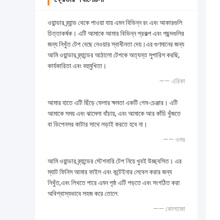
ওয়ান্ডার ব্র্যান্ড থেকে পাওয়া যায় এমন বিভিন্ন রং এবং আকারগুলি
চিত্তাকর্ষক। এটি আমাকে আমার বিভিন্ন প্রকল্প এবং পছন্দগুলির
জন্য নিখুঁত টেপ বেছে নেওয়ার স্বাধীনতা দেয়।এর গুণমানের জন্য
আমি ওয়ান্ডার ব্র্যান্ডের আঠালো টেপকে অত্যন্ত সুপারিশ করছি,
কার্যকারিতা এবং বহুমুখিতা।
—— এরিকা
আমার হাতে এটি ছিঁড়ে ফেলার ক্ষমতা একটি গেম-চেঞ্জার। এটি
আমাকে সময় এবং ঝামেলা বাঁচায়, এবং আমাকে আর কাঁচি খুঁজতে
বা ডিপেনসর কাটার সাথে লড়াই করতে হবে না।
—— ওমর
আমি ওয়ান্ডার ব্র্যান্ডের স্টেশনারি টেপ নিয়ে খুবই উচ্ছ্বসিত। এর
ম্যাট ফিনিস আমার ফাইল এবং কন্টেইনার লেবেল করার জন্য
নিখুঁত,এবং লিখতে পারে এমন পৃষ্ঠ এটি পড়তে এবং সংগঠিত করা
অবিশ্বাস্যভাবে সহজ করে তোলে.
—— কোলাজো