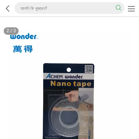
2
/
3