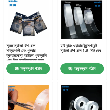
স্বচ্ছ ন্যানো টেপ রোল
হাই বন্ডিং ওয়ান্ডার ট্রান্সপারেন্ট
শক্তিশালী এবং পুনরায়
ন্যানো টেপ রোল 1.5 মিমি বেধ
ব্যবহারযোগ্য আঠালো গৃহস্থালি
এবং শিল্প অ্যাপ্লিকেশন জন্য,
2mm বেধ
অনুসন্ধান পাঠান
অনুসন্ধান পাঠান
বাড়ি
পণ্য
ভিডিও