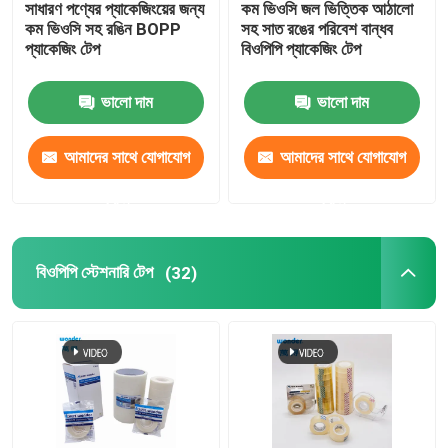
সাধারণ পণ্যের প্যাকেজিংয়ের জন্য
কম ভিওসি জল ভিত্তিক আঠালো
কম ভিওসি সহ রঙিন BOPP
সহ সাত রঙের পরিবেশ বান্ধব
ন্যানো টেপ রোল
প্যাকেজিং টেপ
বিওপিপি প্যাকেজিং টেপ
ভালো দাম
ভালো দাম
আঠালো মাস্কিং টেপ
আমাদের সাথে যোগাযোগ
আমাদের সাথে যোগাযোগ
কাপড়ের ডাক্ট টেপ
করুন
করুন
পিভিসি আঠালো টেপ
বিওপিপি স্টেশনারি টেপ
(32)
ক্রাফট পেপার টেপ
টেপ কাটার ডিসপেনসর
সুরক্ষামূলক টেপ