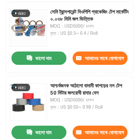
সেমি ট্রান্সপারেন্ট বিওপিপি প্যাকেজিং টেপ মার্কেটিং
০.০৩৮ মিমি জল ভিত্তিক
MOQ：USD5000/ চালান
মূল্য：US $0.3~ 0.4 / Roll
ভালো দাম
আমাদের সাথে যোগাযোগ
করুন
আশ্চর্যজনক আঠালো বাদামী কাপড়ের নল টেপ
50 মিটার জলরোধী রাবার বেস
বাড়ি
MOQ：USD5000/ চালান
মূল্য：US $0.50~ 0.98 / Roll
পণ্য
ভালো দাম
আমাদের সাথে যোগাযোগ
স্ট্রং বন্ডিং ক্রেপ আঠালো টেপ, সিলিকন মাস্কিং টেপ 3 ইঞ্চি
ভিডিও